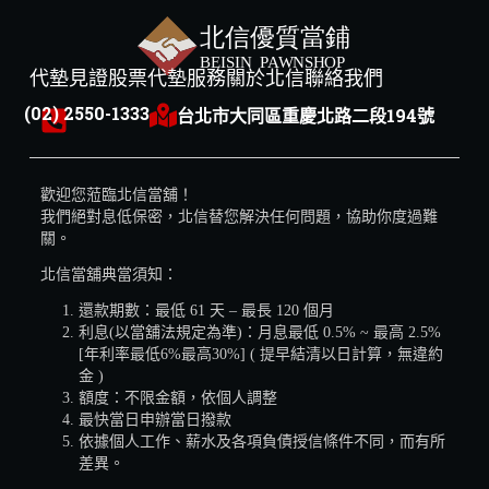
代墊見證
股票代墊服務
關於北信
聯絡我們
(02) 2550-1333
台北市大同區重慶北路二段194號
歡迎您蒞臨北信當舖！
我們絕對息低保密，北信替您解決任何問題，協助你度過難
關。
北信當舖典當須知：
還款期數：最低 61 天 – 最長 120 個月
利息(以當舖法規定為準)：月息最低 0.5% ~ 最高 2.5%
[年利率最低6%最高30%] ( 提早結清以日計算，無違約
金 )
額度：不限金額，依個人調整
最快當日申辦當日撥款
依據個人工作、薪水及各項負債授信條件不同，而有所
差異。