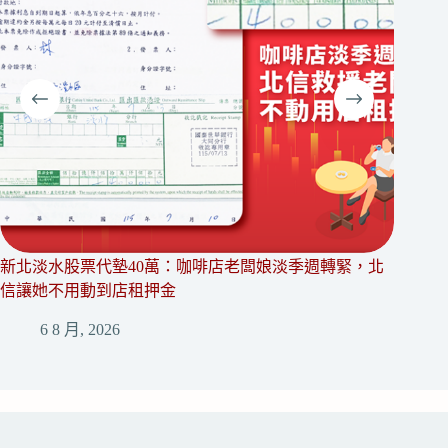
新北淡水股票代墊40萬：咖啡店老闆娘淡季週轉緊，北
台北大
信讓她不用動到店租押金
款，北
6 8 月, 2026
5