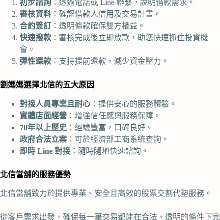
初步諮詢
：透過電話或 Line 聯繫，說明借款需求。
審核資料
：確認借款人信用及交易計畫。
合約簽訂
：透明條款確保雙方權益。
快速撥款
：審核完成後立即放款，助您快速抓住投資機
會。
彈性還款
：支持提前還款，減少資金壓力。
劉媽媽選擇北信的五大原因
對接人員專業且耐心
：提供安心的服務體驗。
實體店面經營
：增強信任感與服務保障。
70年以上歷史
：經驗豐富，口碑良好。
政府合法立案
：可於經濟部工商系統查詢。
即時 Line 對接
：隨時隨地快速諮詢。
北信當舖的服務優勢
北信當舖致力於提供專業、安全且高效的股票交割代墊服務。
從客戶需求出發，確保每一筆交易都能在合法、透明的條件下完