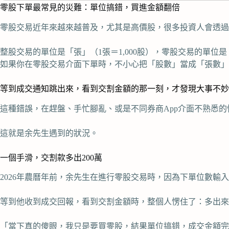
零股下單最常見的災難：單位搞錯，買進金額翻倍
零股交易近年來越來越普及，尤其是高價股，很多投資人會透過
整股交易的單位是「張」（1張＝1,000股），零股交易的單位
如果你在零股交易介面下單時，不小心把「股數」當成「張數」
等到成交通知跳出來，看到交割金額的那一刻，才發現大事不妙
這種錯誤，在趕盤、手忙腳亂、或是不同券商App介面不熟悉
這就是余先生遇到的狀況。
一個手滑，交割款多出200萬
2026年農曆年前，余先生在進行零股交易時，因為下單位數輸
等到他收到成交回報，看到交割金額時，整個人愣住了：多出來
「當下真的傻眼，我只是要買零股，結果單位搞錯，成交金額完