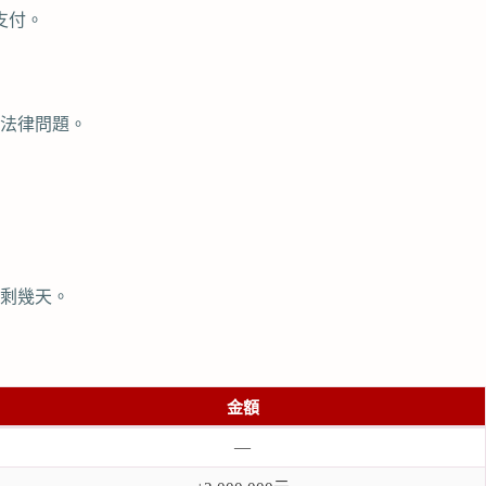
支付。
法律問題。
僅剩幾天。
金額
—