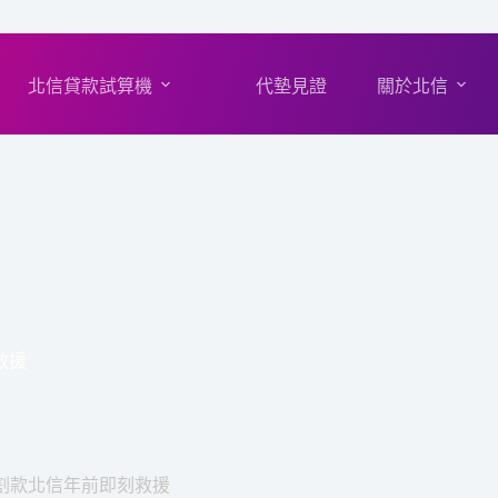
北信貸款試算機
代墊見證
關於北信
救援
交割款北信年前即刻救援