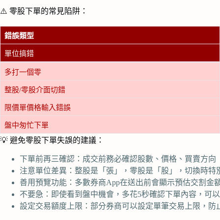
⚠️ 零股下單的常見陷阱：
錯誤類型
單位搞錯
多打一個零
整股/零股介面切錯
限價單價格輸入錯誤
盤中匆忙下單
💡 避免零股下單失誤的建議：
下單前再三確認：成交前務必確認股數、價格、買賣方向
注意單位差異：整股是「張」，零股是「股」，切換時特
善用預覽功能：多數券商App在送出前會顯示預估交割金
不要急：即使看到盤中機會，多花5秒確認下單內容，可
設定交易額度上限：部分券商可以設定單筆交易上限，防