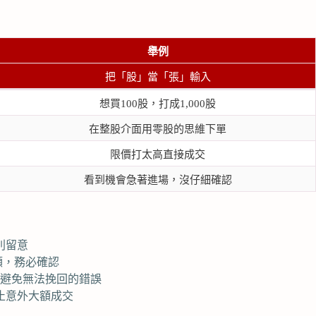
舉例
把「股」當「張」輸入
想買100股，打成1,000股
在整股介面用零股的思維下單
限價打太高直接成交
看到機會急著進場，沒仔細確認
別留意
額，務必確認
以避免無法挽回的錯誤
止意外大額成交