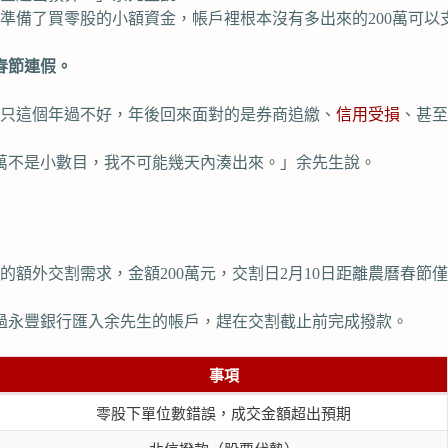
只準備了買零股的小額資金，帳戶裡根本沒有多出來的200萬可以
春節連假。
只這個年過不好，年後回來面對的是券商追繳、
信用受損
、甚至
0萬不是小數目，我不可能幾天內湊出來。」余先生說。
額外交割需求，金額200萬元，交割日2月10日距離農曆春節
00元透過永豐銀行匯入余先生的帳戶，趕在交割截止前完成撥款。
事項
零股下單位數錯誤，成交金額超出預期