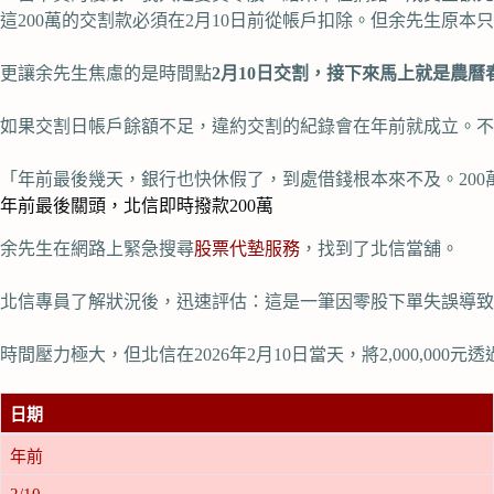
這200萬的交割款必須在2月10日前從帳戶扣除。但余先生原本
更讓余先生焦慮的是時間點
2月10日交割，接下來馬上就是農曆
如果交割日帳戶餘額不足，違約交割的紀錄會在年前就成立。不
「年前最後幾天，銀行也快休假了，到處借錢根本來不及。20
年前最後關頭，北信即時撥款200萬
余先生在網路上緊急搜尋
股票代墊服務
，找到了北信當舖。
北信專員了解狀況後，迅速評估：這是一筆因零股下單失誤導致的
時間壓力極大，但北信在2026年2月10日當天，將2,000,0
日期
年前