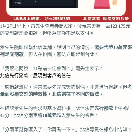
1月27日早上，蕭先生查看券商APP，發現當天有一筆
123,175元
的交割款需要扣款，但帳戶餘額不足以支付。
蕭先生隨即聯繫北信當舖，說明自己的情況：
需要代墊10萬元來
補足交割款
，但人在桃園，無法立即趕到台北。
「我跟老闆說，11點前一定會到。」蕭先生表示。
北信先行撥款，展現對客戶的信任
一般借款流程，通常需要先完成簽約對保，才會進行撥款。但
考
量到股票交割的時效性，北信選擇了不同的做法。
在確認蕭先生的需求與基本資料後，北信決定
先行撥款
上午9點
47分，北信分兩筆將
10萬元
匯入蕭先生的帳戶。
「分兩筆幫你匯入了，你再看一下。」北信專員在訊息中告知。