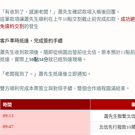
「有收到了，感謝老闆！」蕭先生確認款項入帳後回覆。
這筆款項讓蕭先生順利在上午10點交割截止前完成扣款，
成功避
免違約交割
的發生
客戶準時抵達，完成簽約手續
蕭先生收到款項後，隨即從桃園出發前往北信。原本預計11點前
抵達，實際上
10點34分
就已經到達現場。
「老闆我到了。」蕭先生抵達後立即通知。
雙方順利完成本票簽立與對保手續，整個合作過程圓滿結束。
時間
09:13
蕭先生聯繫北
09:47
北信先行撥款10