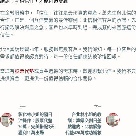
結語：互相信任，才能創造雙贏
在金融服務中，「信任」往往是最珍貴的資產。蕭先生與北信的
合作，正是一個互信雙贏的最佳案例：北信相信客戶的承諾，先
行撥款解決燃眉之急；客戶也以準時到場、完成簽約來回應這份
信任。
北信當舖經營74年，服務過無數客戶。我們深知，每一位客戶的
需求都值得被認真對待，每一份信任都應該被珍惜回報。
當您有
股票代墊
或資金週轉的需求時，歡迎聯繫北信。我們不只
提供資金，更提供一份值得信賴的合作關係。
上一
下一
彰化林小姐的隔日
台北林小姐的教
沖操作：股票代墊
訓：算錯交割日差
70萬，完美搭配3天
點違約，北信緊急
獲利11萬出場
代墊420萬成功補救