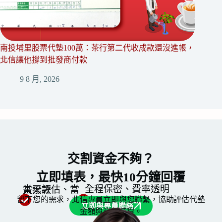
南投埔里股票代墊100萬：茶行第二代收成款還沒進帳，
花蓮新
北信讓他撐到批發商付款
旺季訂
9 8 月, 2026
8
交割資金不夠？
立即填表，最快10分鐘回覆
全程保密、費率透明
當天評估、當天撥款
留下您的需求，北信專員立即與您聯繫，協助評估代墊
立即與專員聯絡
金額與交割時程。