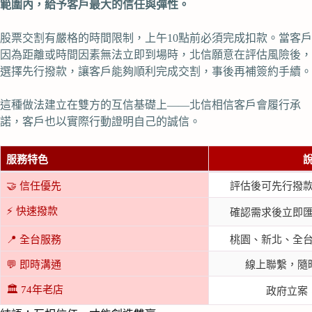
範圍內，給予客戶最大的信任與彈性。
股票交割有嚴格的時間限制，上午10點前必須完成扣款。當客戶
因為距離或時間因素無法立即到場時，北信願意在評估風險後，
選擇先行撥款，讓客戶能夠順利完成交割，事後再補簽約手續。
這種做法建立在雙方的互信基礎上——北信相信客戶會履行承
諾，客戶也以實際行動證明自己的誠信。
服務特色
🤝 信任優先
評估後可先行撥
⚡ 快速撥款
確認需求後立即
📍 全台服務
桃園、新北、全
💬 即時溝通
線上聯繫，隨
🏛️ 74年老店
政府立案