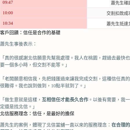
09:47
蕭先生確
10:00
交割扣款成
10:34
蕭先生抵達
客戶回饋：信任是合作的基礎
蕭先生事後表示：
「真的很感謝北信願意先幫我處理。我人在桃園，趕過去最快也
要一個多小時，但交割不能等。」
「老闆願意相信我，先把錢匯過來讓我完成交割，這種信任真的
很難得。我也說到做到，10點半就到了。」
「做生意就是這樣，
互相信任才能長久合作
。以後有需要，我一
定還是找北信。」
北信服務理念：信任，是最好的擔保
蕭先生的案例，體現了北信當舖一直以來的服務理念：
在合理的