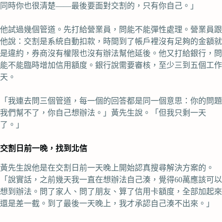
同時你也很清楚——最後要面對交割的，只有你自己。」
他試過幾個管道。先打給營業員，問能不能彈性處理。營業員跟
他說：交割是系統自動扣款，時間到了帳戶裡沒有足夠的金額就
是違約，券商沒有權限也沒有辦法幫他延後。他又打給銀行，問
能不能臨時增加信用額度。銀行說需要審核，至少三到五個工作
天。
「我連去問三個管道，每一個的回答都是同一個意思：你的問題
我們幫不了，你自己想辦法。」黃先生說。「但我只剩一天
了。」
交割日前一晚，找到北信
黃先生說他是在交割日前一天晚上開始認真搜尋解決方案的。
「說實話，之前幾天我一直在想辦法自己湊，覺得60萬應該可以
想到辦法。問了家人、問了朋友、算了信用卡額度，全部加起來
還是差一截。到了最後一天晚上，我才承認自己湊不出來。」