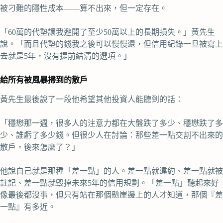
被刁難的隱性成本——算不出來，但一定存在。
「60萬的代墊讓我避開了至少50萬以上的長期損失。」黃先生
說。「而且代墊的錢我之後可以慢慢還，但信用紀錄一旦被寫上
去就是5年，沒有提前結清的選項。」
給所有被風暴掃到的散戶
黃先生最後說了一段他希望其他投資人能聽到的話：
「穩懋那一週，很多人的注意力都在大盤跌了多少、穩懋跌了多
少、誰虧了多少錢。但很少人在討論：那些差一點交割不出來的
散戶，後來怎麼了？」
他說自己就是那種「差一點」的人。差一點就違約、差一點就被
註記、差一點就毀掉未來5年的信用規劃。「差一點」聽起來好
像最後都沒事，但只有站在那個懸崖邊上的人才知道，那個『差
一點』有多近。