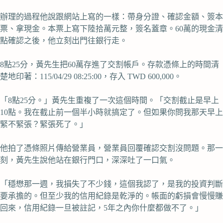
辦理的過程他說跟網站上寫的一樣：帶身分證、確認金額、簽本
票、拿現金。本票上寫下陸拾萬元整，簽名蓋章。60萬的現金清
點確認之後，他立刻出門往銀行走。
8點25分，黃先生把60萬存進了交割帳戶。存款憑條上的時間清
楚地印著：115/04/29 08:25:00，存入 TWD 600,000。
「8點25分。」黃先生重複了一次這個時間。「交割截止是早上
10點。我在截止前一個半小時就搞定了。但如果你問我那天早上
緊不緊張？緊張死了。」
他拍了憑條照片傳給營業員，營業員回覆確認交割沒問題。那一
刻，黃先生說他站在銀行門口，深深吐了一口氣。
「穩懋那一週，我損失了不少錢，這個我認了，是我的投資判斷
要承擔的。但至少我的信用紀錄是乾淨的。帳面的虧損會慢慢賺
回來，信用紀錄一旦被註記，5年之內你什麼都做不了。」