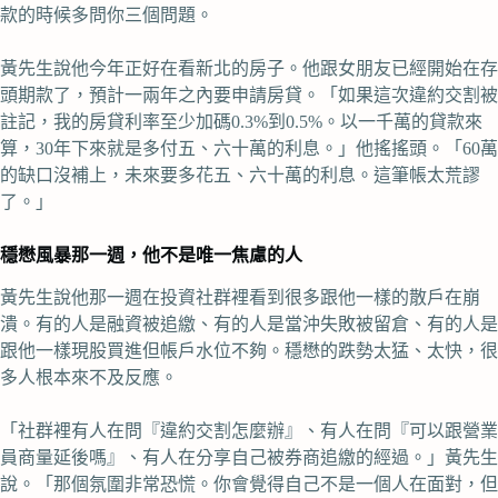
款的時候多問你三個問題。
黃先生說他今年正好在看新北的房子。他跟女朋友已經開始在存
頭期款了，預計一兩年之內要申請房貸。「如果這次違約交割被
註記，我的房貸利率至少加碼0.3%到0.5%。以一千萬的貸款來
算，30年下來就是多付五、六十萬的利息。」他搖搖頭。「60萬
的缺口沒補上，未來要多花五、六十萬的利息。這筆帳太荒謬
了。」
穩懋風暴那一週，他不是唯一焦慮的人
黃先生說他那一週在投資社群裡看到很多跟他一樣的散戶在崩
潰。有的人是融資被追繳、有的人是當沖失敗被留倉、有的人是
跟他一樣現股買進但帳戶水位不夠。穩懋的跌勢太猛、太快，很
多人根本來不及反應。
「社群裡有人在問『違約交割怎麼辦』、有人在問『可以跟營業
員商量延後嗎』、有人在分享自己被券商追繳的經過。」黃先生
說。「那個氛圍非常恐慌。你會覺得自己不是一個人在面對，但