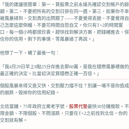
「我的建議很簡單：第一，買股票之前永遠先確認交割帳戶的餘
額。第二，不要把所有的交割日排在同一週。第三，如果你不幸
被風暴掃到、交割真的出問題了——不要覺得丟臉、不要覺得自
己怎麼這麼倒楣、不要花時間自怨自艾。你只有T+2的時間窗
口，每一個小時都很珍貴。趕快找到解決方案，把錢補進去，保
住你的信用。剩下的事情，等風暴過了再說。」
他想了一下，補了最後一句：
「我4月29日早上8點25分存進去那60萬，是我在穩懋風暴裡做的
最正確的決定。比當初決定買穩懋正確一百倍。」
個股風暴來得又急又快，交割壓力擋不住？別讓一場不是你造成
的崩跌，毀掉你的信用紀錄。
北信當鋪，75年政府立案老字號，
股票代墊
最快30分鐘撥款。不
限金額、不限個股、不問漲跌，只要在T+2之前找到北信，你的
交割就有解。