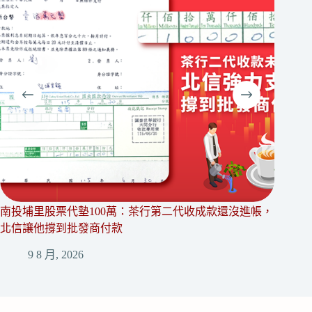
南投埔里股票代墊100萬：茶行第二代收成款還沒進帳，
花蓮新
北信讓他撐到批發商付款
旺季訂
9 8 月, 2026
8