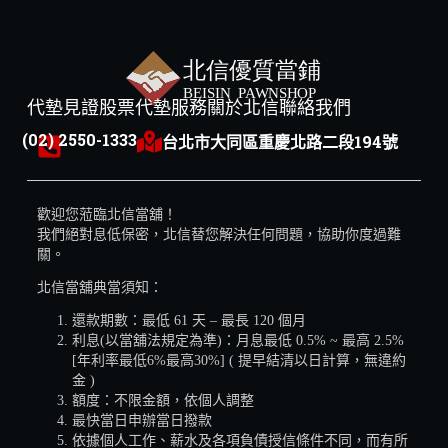
代墊見證
股票代墊服務
關於北信
聯絡我們
(02) 2550-1333
台北市大同區重慶北路二段194號
歡迎您蒞臨北信當舖！
我們絕對息低保密，北信替您解決任何問題，協助你度過難
關。
北信當舖典當須知：
還款期數：最低 61 天 – 最長 120 個月
利息(以當舖法規定為準)：月息最低 0.5% ~ 最高 2.5%
[年利率最低6%最高30%] ( 提早結清以日計算，無違約
金 )
額度：不限金額，依個人調整
最快當日申辦當日撥款
依據個人工作、薪水及各項負債授信條件不同，而有所