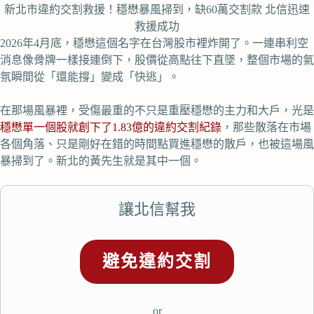
新北市違約交割救援！穩懋暴風掃到，缺60萬交割款 北信迅速
救援成功
2026年4月底，穩懋這個名字在台灣股市裡炸開了。一連串利空
消息像骨牌一樣接連倒下，股價從高點往下直墜，整個市場的氣
氛瞬間從「還能撐」變成「快逃」。
在那場風暴裡，受傷最重的不只是重壓穩懋的主力和大戶，光是
穩懋單一個股就創下了1.83億的違約交割紀錄
，那些散落在市場
各個角落、只是剛好在錯的時間點買進穩懋的散戶，也被這場風
暴掃到了。新北的黃先生就是其中一個。
讓北信幫我
避免違約交割
or