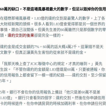
60萬的缺口，不是這場風暴裡最大的數字，但足以毀掉你的信用
在穩懋那場風暴裡，1.83億的違約交割是最驚人的數字，上了各
大財經新聞的頭條。很多人看到1.83億會覺得那是另一個世界的
事情，跟自己沒關係。但黃先生差的60萬雖然只是那個數字的零
頭，
違約交割的後果
卻是完全一樣的。
違約金是成交金額的7%，60萬的話大概4萬2千。這筆錢不是天
文數字，但真正讓黃先生害怕的從來就不是違約金。
「我那天晚上查了JCIC聯徵中心的規定，才真的嚇到。」黃先
生說。「不管你違約的金額是1.83億還是60萬，只要被通報，你
的信用報告上都會留下一模一樣的紀錄——違約交割，至少保留
5年。」
5年。銀行不會在你的信用報告上備註「他只是差60萬不是差
1.83億」。銀行只會看到四個字：違約交割。然後在你申請信用
卡的時候退件、在你申請房貸的時候加碼利率、在你申請任何貸