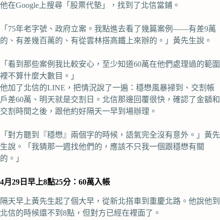
他在Google上搜尋「股票代墊」，找到了北信當鋪。
「75年老字號、政府立案。我點進去看了幾篇案例——有差9萬
的、有差幾百萬的、有從雲林搭高鐵上來辦的。」黃先生說。
「看到那些案例我比較安心，至少知道60萬在他們處理過的範圍
裡不算什麼大數目。」
他加了北信的LINE，把情況說了一遍：穩懋風暴掃到、交割帳
戶差60萬、明天就是交割日。北信那邊回覆很快，確認了金額和
交割時間之後，跟他約好隔天一早到場辦理。
「對方聽到『穩懋』兩個字的時候，語氣完全沒有意外。」黃先
生說。「我猜那一週找他們的，應該不只我一個跟穩懋有關
的。」
4月29日早上8點25分：60萬入帳
隔天早上黃先生起了個大早，從新北搭車到重慶北路。他說他到
北信的時候還不到8點，但對方已經在裡面了。