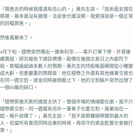
「買進去的時候我還滿有信心的。」黃先生說。「技術面支撐在
那裡、基本面沒有變壞、法說會也還沒開，我覺得就是一個正常
的回檔買進。」
然後風暴來了。
4月下旬，穩懋突然傳出一連串利空——客戶訂單下修、外資連
續賣超、研究報告下調目標價。股價在幾個交易日之內劇烈下
殺，跌幅遠超過多數人的預期。黃先生的持股帳面瞬間從小賺變
成大虧，但更嚴重的問題是：他在穩懋之外還有其他幾筆交易也
在同一週交割，資金同時被擠壓之下，他的交割帳戶突然出現了
一個60萬的缺口。
「穩懋那幾天跌的速度太快了，整個市場的情緒都在崩。我不只
穩懋要交割，同一週還有另外一筆單子也要交割。兩筆加在一
起，帳戶就爆了。」黃先生說。「我不是那種槓桿開到最大的
人，但當所有東西同時出事的時候，再保守的資金配置也會被打
穿。」