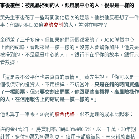
事後覆盤：被風暴掃到的人，跟風暴中心的人，後果是一樣的
黃先生事後花了一些時間消化這次的經驗。他說他反覆想了一件
事：他跟那個1.83億
違約交割
的人，差別在哪裡？
金額差了三千多倍。但如果他們兩個都違約了，JCIC聯徵中心
上面的紀錄，看起來是一模一樣的。沒有人會幫你加註「他只是
被掃到的，不是風暴中心的人」。銀行不在乎你的故事，銀行只
看數據。
「這是最不公平但也最真實的事情。」黃先生說。「你可以是一
個很保守的投資人、不用槓桿、不玩當沖，
只是在錯的時間買進
了一檔股票。但只要交割出問題，你跟那些高槓桿、高風險操作
的人，在信用報告上的結局是一模一樣的。
」
他也算了一筆帳。60萬的
股票代墊
，跟不處理的成本比起來：
違約金4萬2千。 房貸利率加碼0.3%到0.5%，以一千萬、30年期
計算，多付50萬到60萬利息。 信用卡額度被砍、未來貸款審核