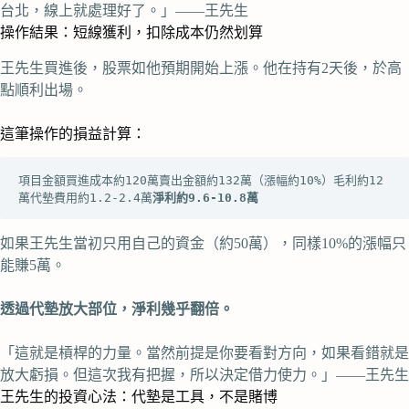
台北，線上就處理好了。」——王先生
操作結果：短線獲利，扣除成本仍然划算
王先生買進後，股票如他預期開始上漲。他在持有2天後，於高
點順利出場。
這筆操作的損益計算：
項目金額買進成本約120萬賣出金額約132萬（漲幅約10%）毛利約12
萬代墊費用約1.2-2.4萬
淨利約9.6-10.8萬
如果王先生當初只用自己的資金（約50萬），同樣10%的漲幅只
能賺5萬。
透過代墊放大部位，淨利幾乎翻倍。
「這就是槓桿的力量。當然前提是你要看對方向，如果看錯就是
放大虧損。但這次我有把握，所以決定借力使力。」——王先生
王先生的投資心法：代墊是工具，不是賭博