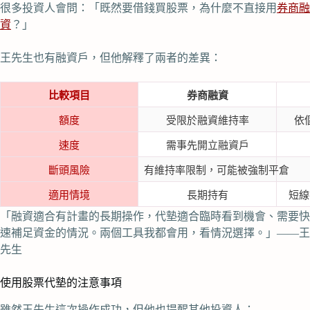
很多投資人會問：「既然要借錢買股票，為什麼不直接用
券商融
資
？」
王先生也有融資戶，但他解釋了兩者的差異：
比較項目
券商融資
額度
受限於融資維持率
依
速度
需事先開立融資戶
斷頭風險
有維持率限制，可能被強制平倉
適用情境
長期持有
短線
「融資適合有計畫的長期操作，代墊適合臨時看到機會、需要快
速補足資金的情況。兩個工具我都會用，看情況選擇。」——王
先生
使用股票代墊的注意事項
雖然王先生這次操作成功，但他也提醒其他投資人：