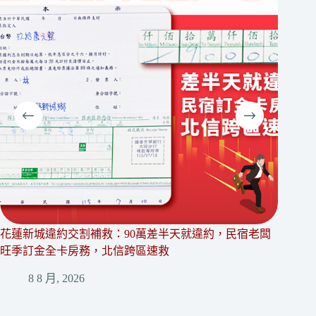
花蓮新城違約交割補救：90萬差半天就違約，民宿老闆
新北淡
旺季訂金全卡房務，北信跨區速救
信讓她
8 8 月, 2026
6