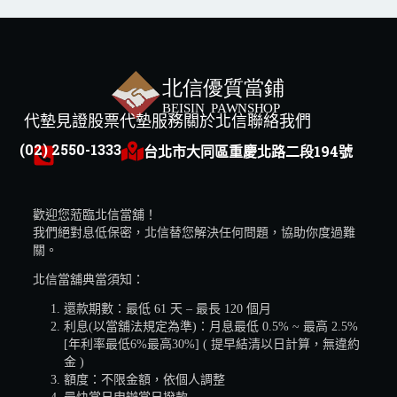
代墊見證
股票代墊服務
關於北信
聯絡我們
(02) 2550-1333
台北市大同區重慶北路二段194號
歡迎您蒞臨北信當舖！
我們絕對息低保密，北信替您解決任何問題，協助你度過難
關。
北信當舖典當須知：
還款期數：最低 61 天 – 最長 120 個月
利息(以當舖法規定為準)：月息最低 0.5% ~ 最高 2.5%
[年利率最低6%最高30%] ( 提早結清以日計算，無違約
金 )
額度：不限金額，依個人調整